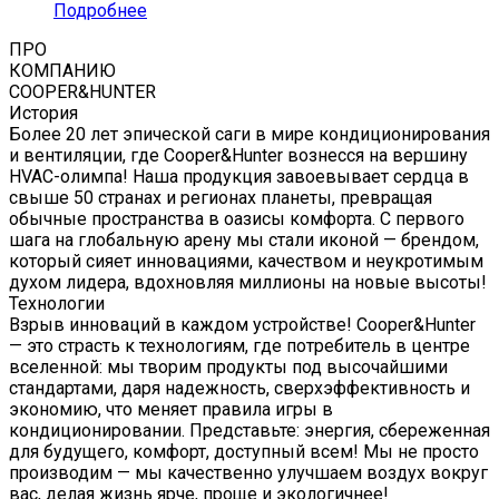
Подробнее
ПРО
КОМПАНИЮ
COOPER&HUNTER
История
Более 20 лет эпической саги в мире кондиционирования
и вентиляции, где Cooper&Hunter вознесся на вершину
HVAC-олимпа! Наша продукция завоевывает сердца в
свыше 50 странах и регионах планеты, превращая
обычные пространства в оазисы комфорта. С первого
шага на глобальную арену мы стали иконой — брендом,
который сияет инновациями, качеством и неукротимым
духом лидера, вдохновляя миллионы на новые высоты!
Технологии
Взрыв инноваций в каждом устройстве! Cooper&Hunter
— это страсть к технологиям, где потребитель в центре
вселенной: мы творим продукты под высочайшими
стандартами, даря надежность, сверхэффективность и
экономию, что меняет правила игры в
кондиционировании. Представьте: энергия, сбереженная
для будущего, комфорт, доступный всем! Мы не просто
производим — мы качественно улучшаем воздух вокруг
вас, делая жизнь ярче, проще и экологичнее!