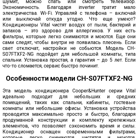
шумит, можно спать или смотреть телевизор.
Экономичность. Благодаря inverter тратит мало
электричества. Wi-Fi. Управляй с телефона – включай
или выключай откуда угодно. Что еще умеют?
Кондиционеры Vital чистят воздух от пыли, бактерий и
запахов – это здорово для аллергиков. У них есть
фильтры, которые легко снимаются и моются. Еще они
сами следят, чтобы внутри не появилась плесень. Если
свет отключат, настройки не собьются. Модель CH-
S07FTXF2-NG подойдет для небольшой комнаты, типа
спальни. Установка простая, а гарантия – до 5 лет. Если
что-то сломается, сервис быстро починит.
Особенности модели CH-S07FTXF2-NG
Эта модель кондиционера Cooper&Hunter серии Vital
идеально подходит для небольших и средних
помещений, таких как спальни, кабинеты, гостевые
комнаты или небольшие офисы. Установка устройства
проводится максимально просто и быстро, благодаря
продуманной конструкции и комплекту крепежных
элементов, что позволяет сэкономить время и силы.
Кондиционер оснащен современными фильтрами,
которые легко снимаются, чистятся и моются,